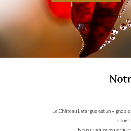
Notr
Le Château Lafargue est un vignoble f
situe 
Nous produisons un vin ro