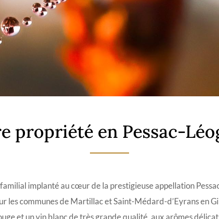
e propriété en Pessac-Lé
amilial implanté au cœur de la prestigieuse appellation Pessa
sur les communes de Martillac et Saint-Médard-d’Eyrans en G
uge et un vin blanc de très grande qualité, aux arômes délicat