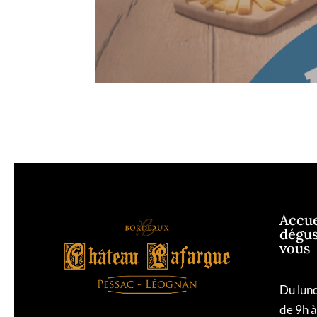
Accuei
dégus
vous
Du lund
de 9h 