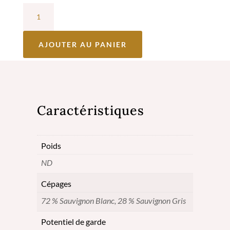
quantité
de
Château
AJOUTER AU PANIER
Lafargue
Blanc
2023
Caractéristiques
-
Cuvée
Poids
Alexandre
ND
-
Pessac-
Cépages
Léognan
72 % Sauvignon Blanc, 28 % Sauvignon Gris
Potentiel de garde