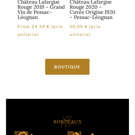
Château Lafargue
Château Lafargue
Rouge 2019 – Grand
Rouge 2020 –
Vin de Pessac-
Cuvée Origine 1920
Léognan
– Pessac-Léognan
From
24,50
€
(prix
50,00
€
(prix
unitaire)
unitaire)
BOUTIQUE