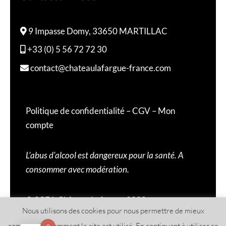
9 Impasse Domy, 33650 MARTILLAC
+33 (0) 5 56 72 72 30
contact@chateaulafargue-france.com
Politique de confidentialité
–
CGV
–
Mon
compte
L'abus d'alcool est dangereux pour la santé. A
consommer avec modération.
© SCEA Château Lafargue 2020
Nous utilisons des cookies pour nous permettre de mieux
comprendre comment le site est utilisé. En continuant à utiliser ce